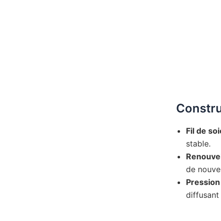
Constr
Fil de s
stable.
Renouvel
de nouvel
Pression
diffusant 