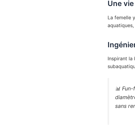
Une vie
La femelle 
aquatiques,
Ingénier
Inspirant l
subaquatiqu
📊
Fun-f
diamètre
sans re