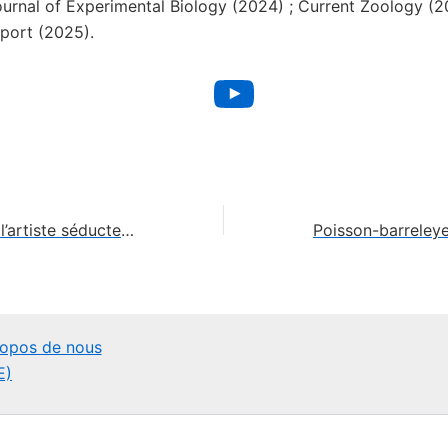
urnal of Experimental Biology (2024) ; Current Zoology (2
port (2025).
YouTube
Jardinier satiné : l’artiste séducteur des forêts australiennes
ropos de nous
E)