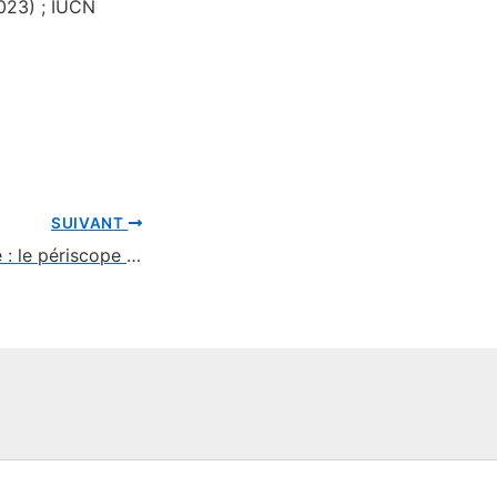
023) ; IUCN
SUIVANT
Poisson-barreleye : le périscope des abysses