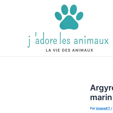
Aller
au
contenu
Argyr
marin
Par
ImaneKT
/