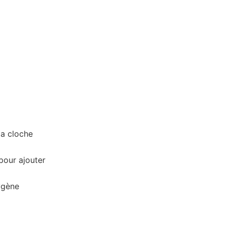
la cloche
pour ajouter
ygène