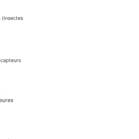
 (insectes
 capteurs
e
heures