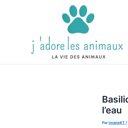
Aller
au
contenu
Basili
l’eau
Par
ImaneKT
/