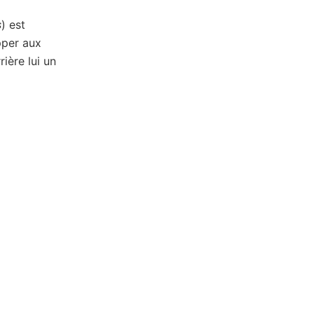
s
) est
pper aux
rière lui un