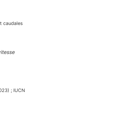
et caudales
itesse
023) ; IUCN