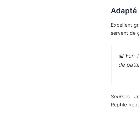
Adapté 
Excellent gr
servent de 
📊
Fun-f
de patt
Sources :
Jo
Reptile Rep