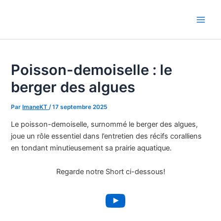
Aller
au
Main
contenu
Men
Poisson-demoiselle : le
berger des algues
Par
ImaneKT
/
17 septembre 2025
Le poisson-demoiselle, surnommé le berger des algues,
joue un rôle essentiel dans l’entretien des récifs coralliens
en tondant minutieusement sa prairie aquatique.
Regarde notre Short ci-dessous!
YouTube