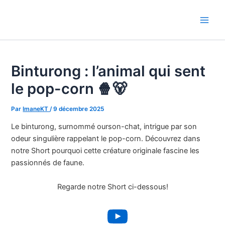
Aller
au
Main
contenu
Men
Binturong : l’animal qui sent
le pop-corn 🍿🐻
Par
ImaneKT
/
9 décembre 2025
Le binturong, surnommé ourson-chat, intrigue par son
odeur singulière rappelant le pop-corn. Découvrez dans
notre Short pourquoi cette créature originale fascine les
passionnés de faune.
Regarde notre Short ci-dessous!
YouTube