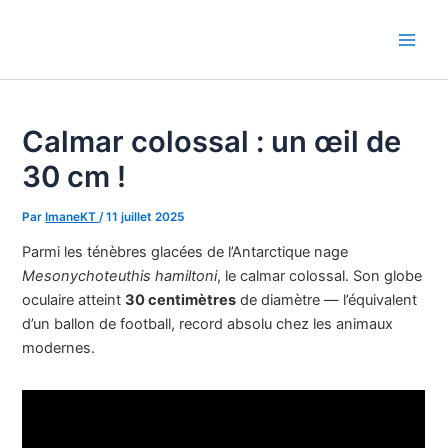
Aller
au
Main
contenu
Men
Calmar colossal : un œil de
30 cm !
Par
ImaneKT
/
11 juillet 2025
Parmi les ténèbres glacées de l’Antarctique nage
Mesonychoteuthis hamiltoni
, le calmar colossal. Son globe
oculaire atteint
30 centimètres
de diamètre — l’équivalent
d’un ballon de football, record absolu chez les animaux
modernes.