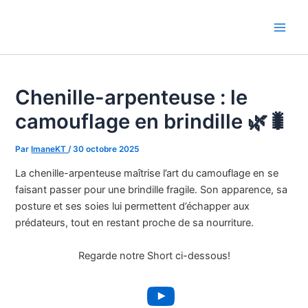
Aller
au
Main
contenu
Men
Chenille-arpenteuse : le
camouflage en brindille 🌿🐛
Par
ImaneKT
/
30 octobre 2025
La chenille-arpenteuse maîtrise l’art du camouflage en se
faisant passer pour une brindille fragile. Son apparence, sa
posture et ses soies lui permettent d’échapper aux
prédateurs, tout en restant proche de sa nourriture.
Regarde notre Short ci-dessous!
YouTube