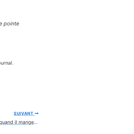
e pointe
urnal
.
SUIVANT
Gorille : il chante quand il mange 🦍🎶