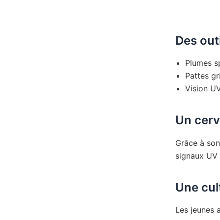
Des outi
Plumes sp
Pattes gr
Vision UV
Un cer
Grâce à son
signaux UV 
Une cul
Les jeunes a