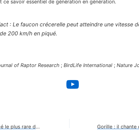
t ce savoir essentiel de génération en génération.
act :
Le faucon crécerelle peut atteindre une vitesse d
 de 200 km/h en piqué.
urnal of Raptor Research
;
BirdLife International
;
Nature Jo
YouTube
Vaquita : le cétacé le plus rare du monde 🐬📉