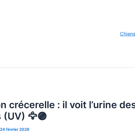
Chien
 crécerelle : il voit l’urine de
s (UV) 🦅🟣
24 février 2026