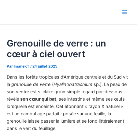
Aller
au
Main
contenu
Men
Grenouille de verre : un
cœur à ciel ouvert
Par
ImaneKT
/
24 juillet 2025
Dans les forêts tropicales d’Amérique centrale et du Sud vit
la
grenouille de verre
(
Hyalinobatrachium
sp.). La peau de
son ventre est si claire qu’un simple regard par-dessous
révèle
son cœur qui bat
, ses intestins et même ses œufs
lorsqu’elle est enceinte. Cet étonnant « rayon X naturel »
est un camouflage parfait : posée sur une feuille, la
grenouille laisse passer la lumière et se fond littéralement
dans le vert du feuillage.