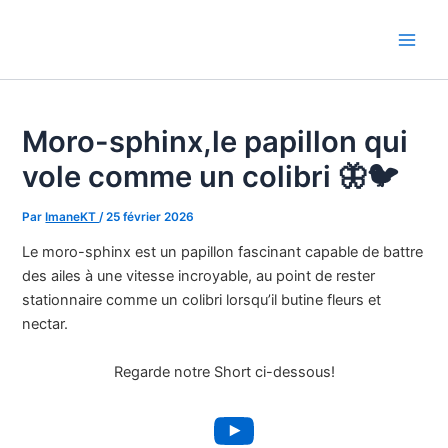
Aller
au
Main
contenu
Men
Moro-sphinx,le papillon qui
vole comme un colibri 🦋🐦
Par
ImaneKT
/
25 février 2026
Le moro-sphinx est un papillon fascinant capable de battre
des ailes à une vitesse incroyable, au point de rester
stationnaire comme un colibri lorsqu’il butine fleurs et
nectar.
Regarde notre Short ci-dessous!
YouTube