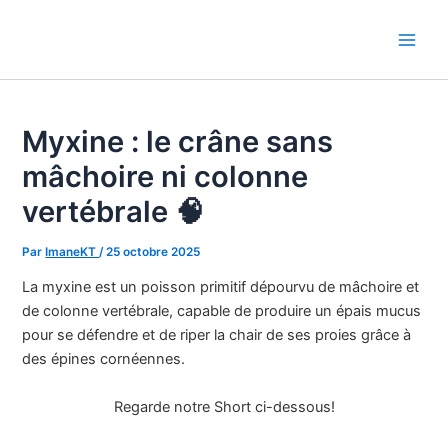
Aller
au
Main
contenu
Men
Myxine : le crâne sans
mâchoire ni colonne
vertébrale 🧠
Par
ImaneKT
/
25 octobre 2025
La myxine est un poisson primitif dépourvu de mâchoire et
de colonne vertébrale, capable de produire un épais mucus
pour se défendre et de riper la chair de ses proies grâce à
des épines cornéennes.
Regarde notre Short ci-dessous!