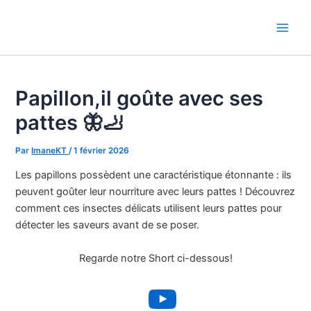
Aller
au
Main
contenu
Men
Papillon,il goûte avec ses
pattes 🦋🦶
Par
ImaneKT
/
1 février 2026
Les papillons possèdent une caractéristique étonnante : ils
peuvent goûter leur nourriture avec leurs pattes ! Découvrez
comment ces insectes délicats utilisent leurs pattes pour
détecter les saveurs avant de se poser.
Regarde notre Short ci-dessous!
YouTube