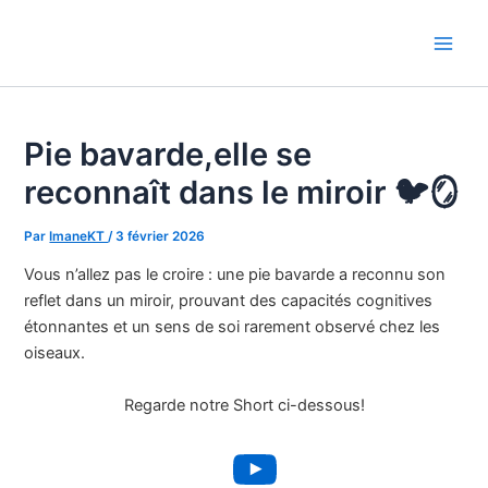
Aller
au
Main
contenu
Men
Pie bavarde,elle se
reconnaît dans le miroir 🐦🪞
Par
ImaneKT
/
3 février 2026
Vous n’allez pas le croire : une pie bavarde a reconnu son
reflet dans un miroir, prouvant des capacités cognitives
étonnantes et un sens de soi rarement observé chez les
oiseaux.
Regarde notre Short ci-dessous!
YouTube