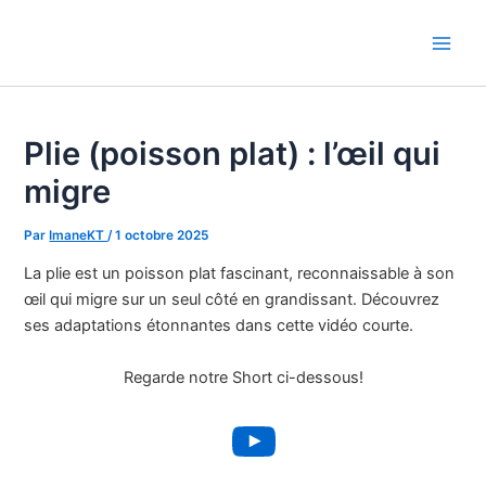
Aller
au
Main
contenu
Men
Plie (poisson plat) : l’œil qui
migre
Par
ImaneKT
/
1 octobre 2025
La plie est un poisson plat fascinant, reconnaissable à son
œil qui migre sur un seul côté en grandissant. Découvrez
ses adaptations étonnantes dans cette vidéo courte.
Regarde notre Short ci-dessous!
YouTube