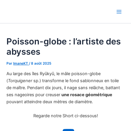
Aller
au
Main
contenu
Men
Poisson-globe : l’artiste des
abysses
Par
ImaneKT
/
8 août 2025
Au large des îles Ryūkyū, le mâle poisson-globe
(
Torquigener
sp.) transforme le fond sablonneux en toile
de maître. Pendant dix jours, il nage sans relâche, battant
ses nageoires pour creuser
une rosace géométrique
pouvant atteindre deux mètres de diamètre.
Regarde notre Short ci-dessous!