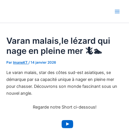
Aller
au
Main
contenu
Men
Varan malais,le lézard qui
nage en pleine mer 🦎🏊
Par
ImaneKT
/
14 janvier 2026
Le varan malais, star des côtes sud-est asiatiques, se
démarque par sa capacité unique à nager en pleine mer
pour chasser. Découvrons son monde fascinant sous un
nouvel angle.
Regarde notre Short ci-dessous!
YouTube