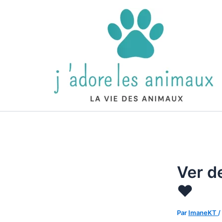
Aller
au
contenu
Ver de
❤️
Par
ImaneKT
/