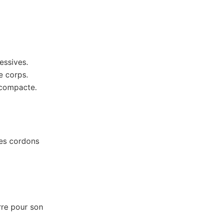
essives.
e corps.
 compacte.
des cordons
erre pour son