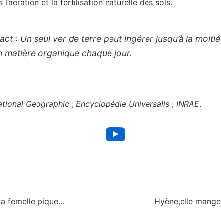
 l’aération et la fertilisation naturelle des sols.
act :
Un seul ver de terre peut ingérer jusqu’à la moiti
n matière organique chaque jour.
ational Geographic
;
Encyclopédie Universalis
;
INRAE
.
YouTube
Moustique,seule la femelle pique 🦟💉