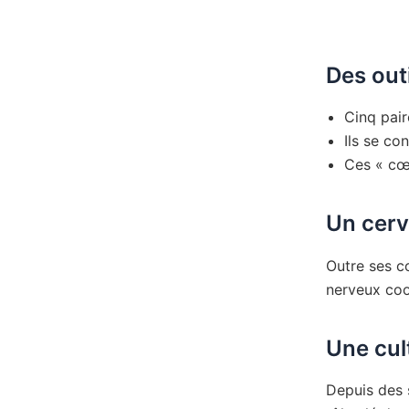
Des outi
Cinq pai
Ils se co
Ces « cœ
Un cer
Outre ses c
nerveux coo
Une cul
Depuis des s