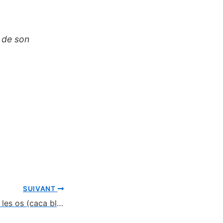
é de son
SUIVANT
Hyène,elle mange les os (caca blanc) 🦴💩