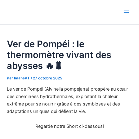
Aller
au
Main
contenu
Men
Ver de Pompéi : le
thermomètre vivant des
abysses 🔥🐛
Par
ImaneKT
/
27 octobre 2025
Le ver de Pompéi (Alvinella pompejana) prospère au cœur
des cheminées hydrothermales, exploitant la chaleur
extrême pour se nourrir grâce à des symbioses et des
adaptations uniques qui défient la vie.
Regarde notre Short ci-dessous!