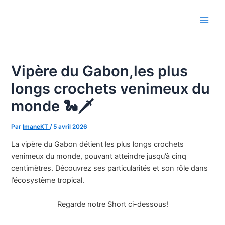
Aller
au
Main
contenu
Men
Vipère du Gabon,les plus
longs crochets venimeux du
monde 🐍🗡️
Par
ImaneKT
/
5 avril 2026
La vipère du Gabon détient les plus longs crochets
venimeux du monde, pouvant atteindre jusqu’à cinq
centimètres. Découvrez ses particularités et son rôle dans
l’écosystème tropical.
Regarde notre Short ci-dessous!