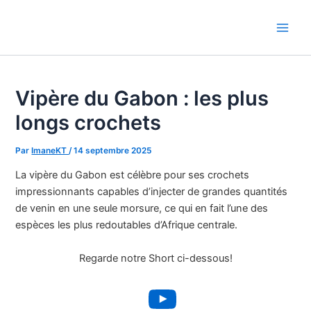
Aller
au
Main
contenu
Men
Vipère du Gabon : les plus
longs crochets
Par
ImaneKT
/
14 septembre 2025
La vipère du Gabon est célèbre pour ses crochets
impressionnants capables d’injecter de grandes quantités
de venin en une seule morsure, ce qui en fait l’une des
espèces les plus redoutables d’Afrique centrale.
Regarde notre Short ci-dessous!
YouTube