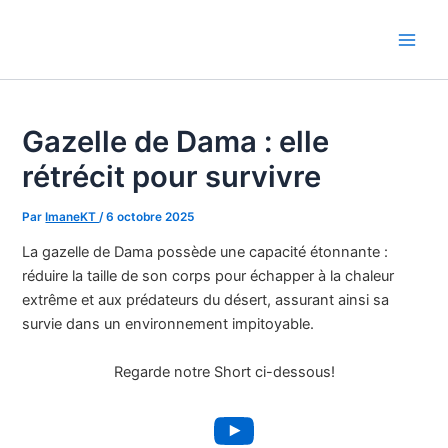
Aller
au
Main
contenu
Men
Gazelle de Dama : elle
rétrécit pour survivre
Par
ImaneKT
/
6 octobre 2025
La gazelle de Dama possède une capacité étonnante :
réduire la taille de son corps pour échapper à la chaleur
extrême et aux prédateurs du désert, assurant ainsi sa
survie dans un environnement impitoyable.
Regarde notre Short ci-dessous!
YouTube