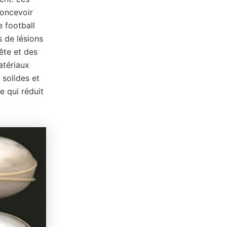
concevoir
e football
 de lésions
ête et des
atériaux
 solides et
e qui réduit