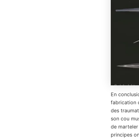
En conclusio
fabrication
des traumat
son cou musc
de marteler
principes o