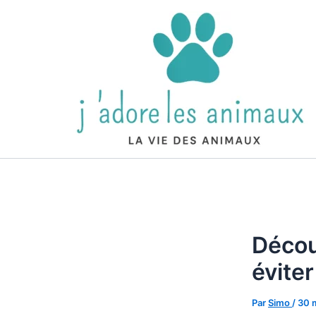
Aller
au
contenu
Décou
évite
Par
Simo
/
30 