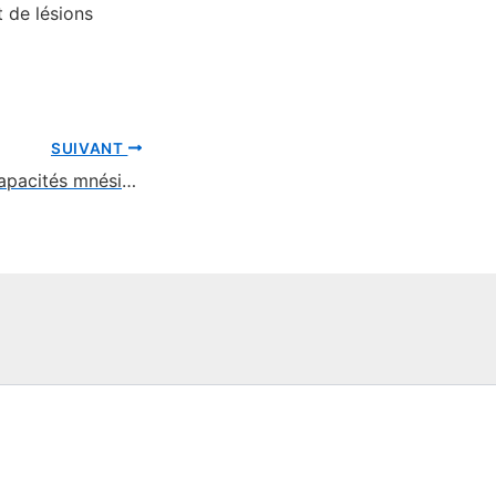
 de lésions
SUIVANT
Les incroyables capacités mnésiques des éléphants : mythe ou réalité ?