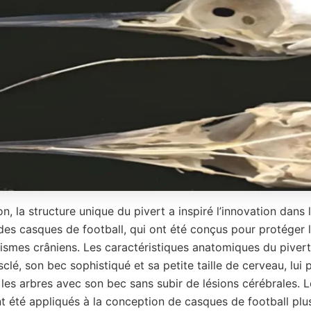
n, la structure unique du pivert a inspiré l’innovation dans 
 des casques de football, qui ont été conçus pour protéger 
ismes crâniens. Les caractéristiques anatomiques du pivert,
lé, son bec sophistiqué et sa petite taille de cerveau, lui
 les arbres avec son bec sans subir de lésions cérébrales.
nt été appliqués à la conception de casques de football plu