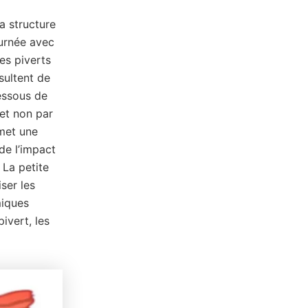
a structure
ournée avec
es piverts
sultent de
dessous de
 et non par
rmet une
de l’impact
 La petite
ser les
miques
ivert, les