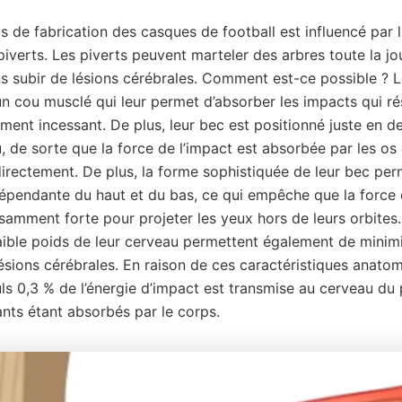
 de fabrication des casques de football est influencé par l
piverts. Les piverts peuvent marteler des arbres toute la j
ns subir de lésions cérébrales. Comment est-ce possible ? L
n cou musclé qui leur permet d’absorber les impacts qui ré
ement incessant. De plus, leur bec est positionné juste en 
, de sorte que la force de l’impact est absorbée par les os
directement. De plus, la forme sophistiquée de leur bec pe
dépendante du haut et du bas, ce qui empêche que la force 
isamment forte pour projeter les yeux hors de leurs orbites.
 faible poids de leur cerveau permettent également de minimi
lésions cérébrales. En raison de ces caractéristiques anato
ls 0,3 % de l’énergie d’impact est transmise au cerveau du p
ants étant absorbés par le corps.