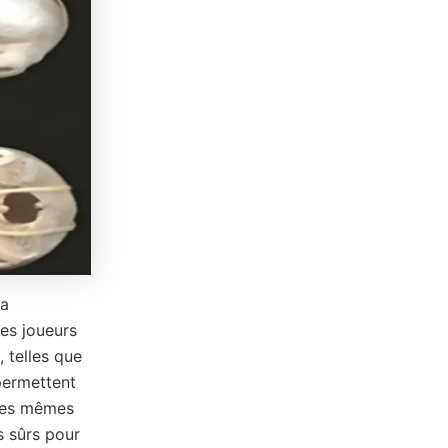
la
les joueurs
 telles que
 permettent
 Les mêmes
s sûrs pour