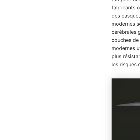
fabricants o
des casques
modernes so
cérébrales g
couches de 
modernes uti
plus résist
les risques